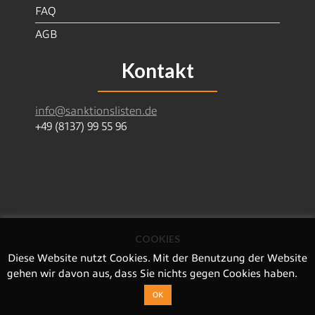
FAQ
AGB
Kontakt
info@sanktionslisten.de
+49 (8137) 99 55 96
COOKIES
SanctionsDataServices GmbH | Leitlweg 19 | 85293
Reichertshausen | Deutschland
Diese Website nutzt Cookies. Mit der Benutzung der Website
Amtsgericht Ingolstadt HRB 5430
gehen wir davon aus, dass Sie nichts gegen Cookies haben.
© Copyright 2020
OK