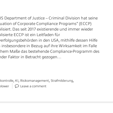
S Department of Justice – Criminal Division hat seine
uation of Corporate Compliance Programs” (ECCP)
lisiert. Das seit 2017 existierende und immer wieder
lisierte ECCP ist ein Leitfaden für
verfolgungsbehörden in den USA, mithilfe dessen Hilfe
nsbesondere in Bezug auf ihre Wirksamkeit im Falle
elchem Maße das bestehende Compliance-Programm des
nder Faktor in Betracht gezogen…
,
,
,
,
kontrolle
KI
Risikomanagement
Strafmilderung
blower
Leave a comment