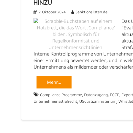
HINZU
2. Oktober 2024
Sanktionslisten.de
Das U
“Eval
aktua
aktua
Straf
Interne Kontrollprogramme von Unternehmen i
einer Ermittlung bewertet werden, und in w
Unternehmens als mildernder oder verschärfe
Mehr...
,
,
,
Compliance Programme
Datenzugang
ECCP
Export
,
,
Unternehmensstrafrecht
US-Justizministerium
Whistle