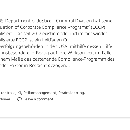
S Department of Justice – Criminal Division hat seine
uation of Corporate Compliance Programs” (ECCP)
lisiert. Das seit 2017 existierende und immer wieder
lisierte ECCP ist ein Leitfaden für
verfolgungsbehörden in den USA, mithilfe dessen Hilfe
nsbesondere in Bezug auf ihre Wirksamkeit im Falle
elchem Maße das bestehende Compliance-Programm des
nder Faktor in Betracht gezogen…
,
,
,
,
kontrolle
KI
Risikomanagement
Strafmilderung
blower
Leave a comment