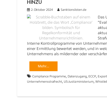
HINZU
2. Oktober 2024
Sanktionslisten.de
Das U
“Eval
aktua
aktua
Straf
Interne Kontrollprogramme von Unternehmen i
einer Ermittlung bewertet werden, und in w
Unternehmens als mildernder oder verschärfe
Mehr...
,
,
,
Compliance Programme
Datenzugang
ECCP
Export
,
,
Unternehmensstrafrecht
US-Justizministerium
Whistle