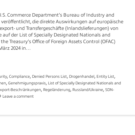
U.S. Commerce Department’s Bureau of Industry and
 veröffentlicht, die direkte Auswirkungen auf europäische
export- und Transfergeschäfte (Inlandslieferungen) von
auf der List of Specially Designated Nationals and
he Treasury’s Office of Foreign Assets Control (OFAC)
 März 2024 in…
,
,
,
,
,
rity
Compliance
Denied Persons List
Drogenhandel
Entity List
,
,
onen
Genehmigungspraxis
List of Specially Designated Nationals and
,
,
,
xport-Beschränkungen
Regeländerung
Russland/Ukraine
SDN-
Leave a comment