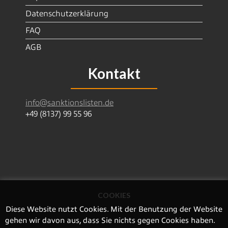
Datenschutzerklärung
FAQ
AGB
Kontakt
info@sanktionslisten.de
+49 (8137) 99 55 96
COOKIES
SanctionsDataServices GmbH | Leitlweg 19 | 85293
Reichertshausen | Deutschland
Diese Website nutzt Cookies. Mit der Benutzung der Website
Amtsgericht Ingolstadt HRB 5430
gehen wir davon aus, dass Sie nichts gegen Cookies haben.