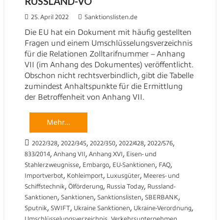
RUSSLAND-VO
25. April 2022
Sanktionslisten.de
Die EU hat ein Dokument mit häufig gestellten
Fragen und einem Umschlüsselungsverzeichnis
für die Relationen Zolltarifnummer – Anhang
VII (im Anhang des Dokumentes) veröffentlicht.
Obschon nicht rechtsverbindlich, gibt die Tabelle
zumindest Anhaltspunkte für die Ermittlung
der Betroffenheit von Anhang VII.
Mehr...
,
,
,
,
,
2022/328
2022/345
2022/350
2022/428
2022/576
,
,
,
833/2014
Anhang VII
Anhang XVI
Eisen- und
,
,
,
,
Stahlerzweugnisse
Embargo
EU-Sanktionen
FAQ
,
,
,
Importverbot
Kohleimport
Luxusgüter
Meeres- und
,
,
,
Schiffstechnik
Ölförderung
Russia Today
Russland-
,
,
,
,
Sanktionen
Sanktionen
Sanktionslisten
SBERBANK
,
,
,
,
Sputnik
SWIFT
Ukraine Sanktionen
Ukraine-Verordnung
,
Umschlüsselungsverzeichnis
Verkehrsunternehmen