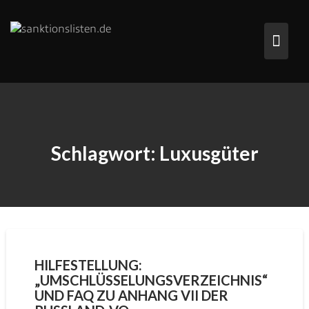
Skip
to
content
Schlagwort:
Luxusgüter
HILFESTELLUNG:
„UMSCHLÜSSELUNGSVERZEICHNIS“
UND FAQ ZU ANHANG VII DER