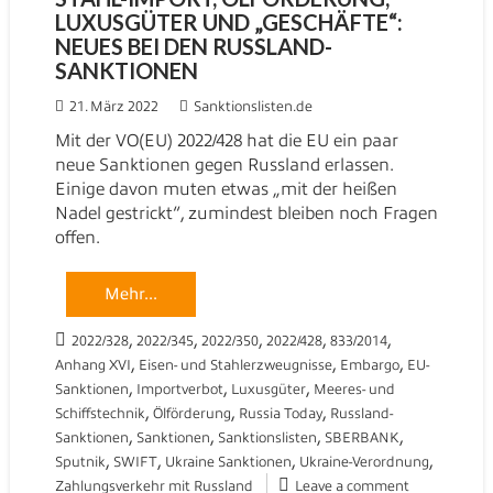
LUXUSGÜTER UND „GESCHÄFTE“:
NEUES BEI DEN RUSSLAND-
SANKTIONEN
21. März 2022
Sanktionslisten.de
Mit der VO(EU) 2022/428 hat die EU ein paar
neue Sanktionen gegen Russland erlassen.
Einige davon muten etwas „mit der heißen
Nadel gestrickt“, zumindest bleiben noch Fragen
offen.
Mehr...
,
,
,
,
,
2022/328
2022/345
2022/350
2022/428
833/2014
,
,
,
Anhang XVI
Eisen- und Stahlerzweugnisse
Embargo
EU-
,
,
,
Sanktionen
Importverbot
Luxusgüter
Meeres- und
,
,
,
Schiffstechnik
Ölförderung
Russia Today
Russland-
,
,
,
,
Sanktionen
Sanktionen
Sanktionslisten
SBERBANK
,
,
,
,
Sputnik
SWIFT
Ukraine Sanktionen
Ukraine-Verordnung
Zahlungsverkehr mit Russland
Leave a comment