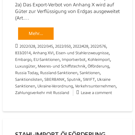
2a) Das Export-Verbot von Anhang X wird auf
Güter zur Verflüssigung von Erdgas ausgeweitet
(Art.…
Mehr...
,
,
,
,
,
2022/328
2022/345
2022/350
2022/428
2022/576
,
,
,
833/2014
Anhang XVI
Eisen- und Stahlerzweugnisse
,
,
,
,
Embargo
EU-Sanktionen
Importverbot
Kohleimport
,
,
,
Luxusgüter
Meeres- und Schiffstechnik
Ölförderung
,
,
,
Russia Today
Russland-Sanktionen
Sanktionen
,
,
,
,
Sanktionslisten
SBERBANK
Sputnik
SWIFT
Ukraine
,
,
,
Sanktionen
Ukraine-Verordnung
Verkehrsunternehmen
Zahlungsverkehr mit Russland
Leave a comment
STAHL-IMPORT, ÖLFÖRDERUNG,