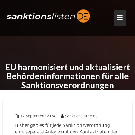
Skip
to
content
EU harmonisiert und aktualisiert
Behördeninformationen für alle
Sanktionsverordnungen
12. September 2024
Sanktionslisten.de
Bisher gab es für jede Sanktionsverordnung
eine separate Anlage mit den Kontaktdaten der