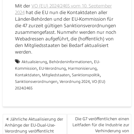
Mit der
VO (EU) 2024/2465 vom 10. September
2024
hat die EU nun die Kontaktdaten aller
Länder-Behörden und der EU-Kommission für
die 47 zurzeit gültigen Sanktionsverordnungen
zusammengefasst. Nunmehr werden nur noch
Webadressen aufgeführt, die (hoffentlich) von
den Mitgliedsstaaten bei Bedarf aktualisiert
werden.
,
,
Aktualisierung
Behördeninformationen
EU-
,
,
,
Kommission
EU-Verordnung
Harmonisierung
,
,
,
Kontaktdaten
Mitgliedstaaten
Sanktionspolitik
,
,
Sanktionsverordnungen
Verordnung 2024
VO (EU)
2024/2465
Beitragsnavigation
Die G7 veröffentlichen einen
Jährliche Aktualisierung der
Leitfaden für die Industrie zur
Anhänge der EU-Dual-Use-
Verhinderung von
Verordnung veröffentlicht