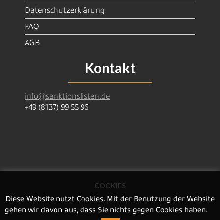
Datenschutzerklärung
FAQ
AGB
Kontakt
info@sanktionslisten.de
+49 (8137) 99 55 96
COOKIES
SanctionsDataServices GmbH | Leitlweg 19 | 85293
Reichertshausen | Deutschland
Diese Website nutzt Cookies. Mit der Benutzung der Website
Amtsgericht Ingolstadt HRB 5430
gehen wir davon aus, dass Sie nichts gegen Cookies haben.
© Copyright 2020