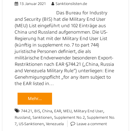
13. Januar 2021
Sanktionslisten.de
Das Bureau for Industry
and Security (BIS) hat die Military End User
(MEU) List eingeführt und 102 Einträge aus
China und Russland aufgenommen. Die US-
Regierung hat mit der Military End User List
(künftig in supplement no. 7 to part 744)
juristische Personen definiert, die als
militärische Endverwender besonderen Export-
Restriktionen nach EAR §744.21 („China, Russia
and Venezuela Military Rule“) unterliegen: Eine
Genehmigungspflicht „for any item subject to
the EAR listed in…
Mehr...
,
,
,
,
,
,
744.21
BIS
China
EAR
MEU
Military End User
,
,
,
Russland
Sanktionen
Supplement No. 2
Supplement No.
,
,
7
US-Sanktionen
Venezuela
Leave a comment