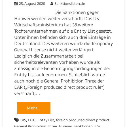
25. August 2020
Sanktionslisten.de
Die Sanktionen gegen
Huawei werden weiter verschärft: Das US
Wirtschaftsministerium hat 38 weitere
Tochterunternehmen auf die Entity List gesetzt.
Unter ihnen befinden sich auch drei Einträge in
Deutschland. Des weiteren wurde die Temporary
General License nicht weiter verlängert.
Lediglich die Zusammenarbeit bei
sicherheitsrelevanten Vorhaben wurde als
zulässig in die Genehmigungsbedingungen der
Entity List aufgenommen. Schließlich wurde
auch noch die General Prohibition Three der
EAR („Foreign produced direct product rule“)
verschärft,…
Mehr...
,
,
,
,
BIS
DOC
Entity List
foreign produced direct product
,
,
,
General Prohibition Three
Huawei
Sanktionen
US-