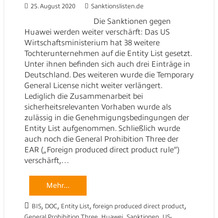
25. August 2020
Sanktionslisten.de
Die Sanktionen gegen
Huawei werden weiter verschärft: Das US
Wirtschaftsministerium hat 38 weitere
Tochterunternehmen auf die Entity List gesetzt.
Unter ihnen befinden sich auch drei Einträge in
Deutschland. Des weiteren wurde die Temporary
General License nicht weiter verlängert.
Lediglich die Zusammenarbeit bei
sicherheitsrelevanten Vorhaben wurde als
zulässig in die Genehmigungsbedingungen der
Entity List aufgenommen. Schließlich wurde
auch noch die General Prohibition Three der
EAR („Foreign produced direct product rule“)
verschärft,…
Mehr...
,
,
,
,
BIS
DOC
Entity List
foreign produced direct product
,
,
,
General Prohibition Three
Huawei
Sanktionen
US-