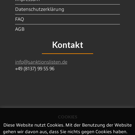
Datenschutzerklärung
FAQ
AGB
Kontakt
info@sanktionslisten.de
+49 (8137) 99 55 96
COOKIES
SanctionsDataServices GmbH | Leitlweg 19 | 85293
Reichertshausen | Deutschland
Diese Website nutzt Cookies. Mit der Benutzung der Website
Amtsgericht Ingolstadt HRB 5430
gehen wir davon aus, dass Sie nichts gegen Cookies haben.